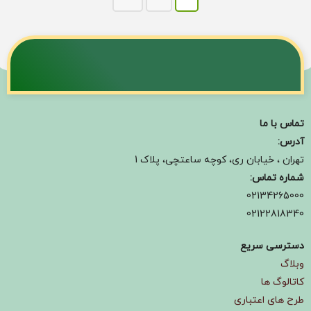
تماس با ما
آدرس:
تهران ، خیابان ری، کوچه ساعتچی، پلاک 1
شماره تماس:
02134265000
02122818340
دسترسی سریع
وبلاگ
کاتالوگ ها
طرح های اعتباری