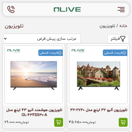
تلویزیون
خانه
/ تلویزیون
فیلتر
قیمت قسطی
قیمت قسطی
تلویزیون اُلیو 32 اینچ مدل 2740-32
تلویزیون هوشمند الیو 43 اینچ مدل
OL-۴۳FSS۳۰-A
69.000.000
45.650.000
تومان
تومان